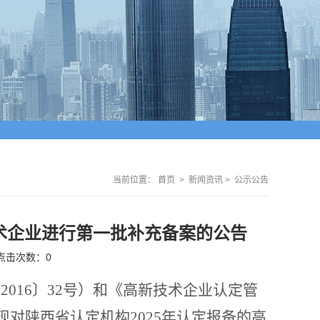
当前位置：
首页
>
新闻资讯
>
公示公告
技术企业进行第一批补充备案的公告
点击次数：
0
〔
2016
〕
32
号）和《高新技术企业认定管
现
对
陕西省
认定机构
2025
年
认定
报备
的
高